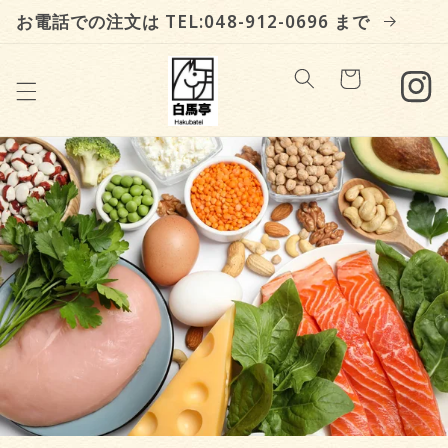
コンテン
お電話での注文は TEL:048-912-0696 まで
ツに進む
カ
ー
ト