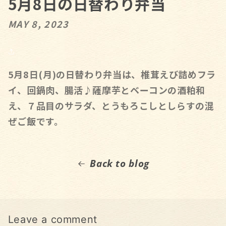
5月8日の日替わり弁当
MAY 8, 2023
5
月
8
日
(
月
)
の日替わり弁当は、椎茸えび詰めフラ
イ、回鍋肉、腸活♪薩摩芋とベーコンの酒粕和
え、７品目のサラダ、とうもろこしとしらすの混
ぜご飯です。
Back to blog
Leave a comment