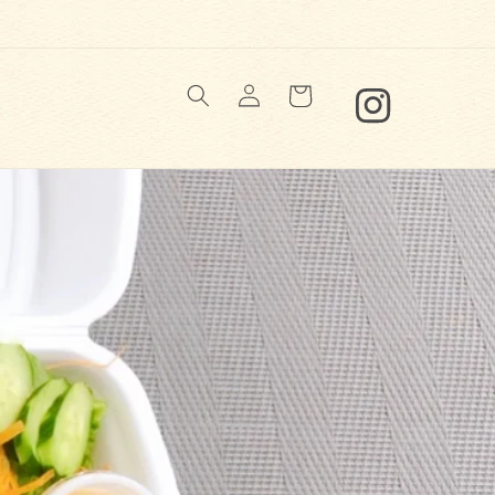
Log
Cart
in