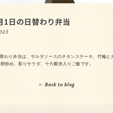
1月1日の日替わり弁当
023
日替わり弁当は、サルサソースのチキンステーキ、竹輪と
の卵炒め、彩りサラダ、十六穀米入りご飯です。
Back to blog