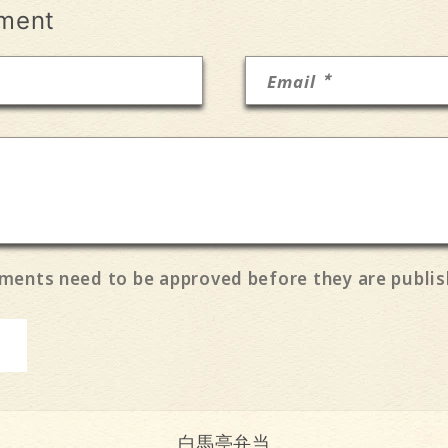
ment
*
Email
ments need to be approved before they are publis
白馬亭弁当